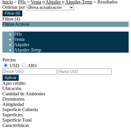
Inicio
>
PHs
>
Venta
o
Alquiler
o
Alquiler-Temp
> Resultados
Ordenar por
Filtrar
(4)
Filtrar
(4)
Filtros Activos
PHs
Venta
Alquiler
Alquiler-Temp
Precios
USD
ARS
Aplicar
Apto crédito
Ubicación
Cantidad de Ambientes
Dormitorios
Antigüedad
Superficie Cubierta
Superficies
Superficie Total
Características