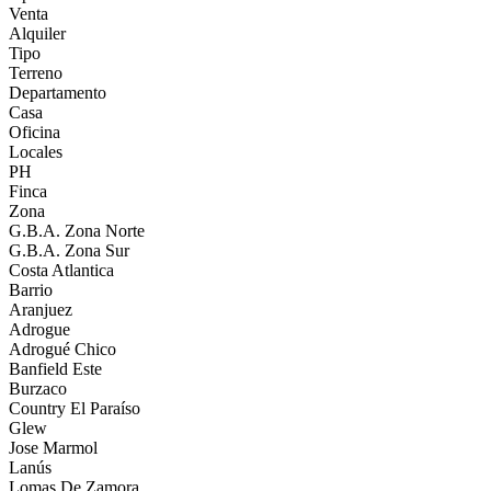
Venta
Alquiler
Tipo
Terreno
Departamento
Casa
Oficina
Locales
PH
Finca
Zona
G.B.A. Zona Norte
G.B.A. Zona Sur
Costa Atlantica
Barrio
Aranjuez
Adrogue
Adrogué Chico
Banfield Este
Burzaco
Country El Paraíso
Glew
Jose Marmol
Lanús
Lomas De Zamora