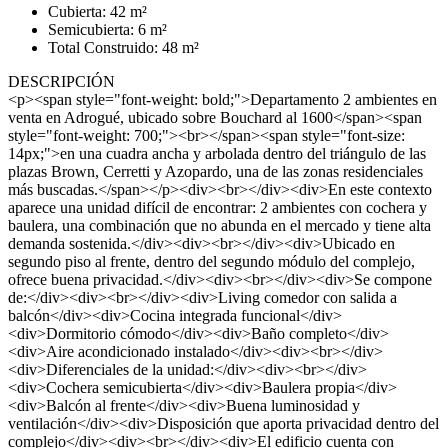
Cubierta: 42 m²
Semicubierta: 6 m²
Total Construido: 48 m²
DESCRIPCIÓN
<p><span style="font-weight: bold;">Departamento 2 ambientes en
venta en Adrogué, ubicado sobre Bouchard al 1600</span><span
style="font-weight: 700;"><br></span><span style="font-size:
14px;">en una cuadra ancha y arbolada dentro del triángulo de las
plazas Brown, Cerretti y Azopardo, una de las zonas residenciales
más buscadas.</span></p><div><br></div><div>En este contexto
aparece una unidad difícil de encontrar: 2 ambientes con cochera y
baulera, una combinación que no abunda en el mercado y tiene alta
demanda sostenida.</div><div><br></div><div>Ubicado en
segundo piso al frente, dentro del segundo módulo del complejo,
ofrece buena privacidad.</div><div><br></div><div>Se compone
de:</div><div><br></div><div>Living comedor con salida a
balcón</div><div>Cocina integrada funcional</div>
<div>Dormitorio cómodo</div><div>Baño completo</div>
<div>Aire acondicionado instalado</div><div><br></div>
<div>Diferenciales de la unidad:</div><div><br></div>
<div>Cochera semicubierta</div><div>Baulera propia</div>
<div>Balcón al frente</div><div>Buena luminosidad y
ventilación</div><div>Disposición que aporta privacidad dentro del
complejo</div><div><br></div><div>El edificio cuenta con